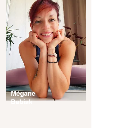
Mégane
Babiak
Professeure de Yoga Vinyasa, Yin Yoga et
Astro Yoga
(certification RYS 200 - Yoga Alliance +
YACEP