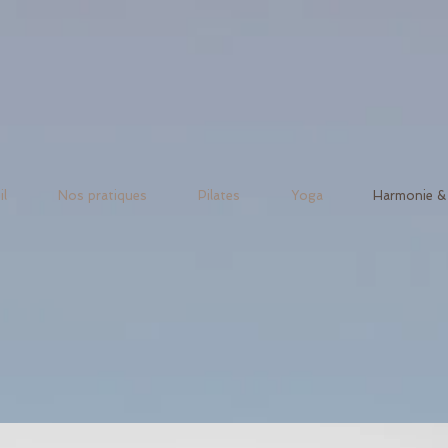
il
Nos pratiques
Pilates
Yoga
Harmonie & 