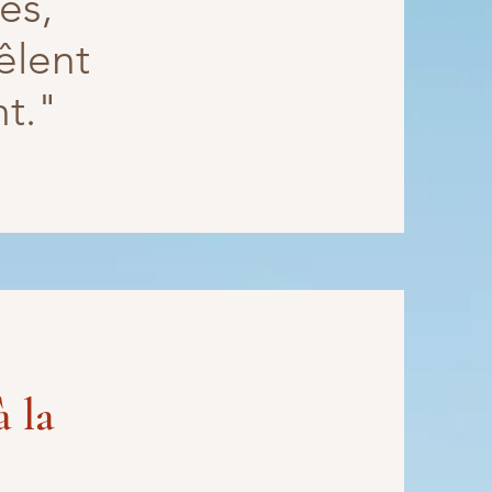
es,
êlent
nt."
 la