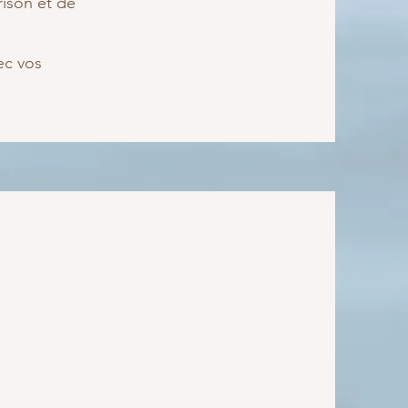
rison et de
ec vos