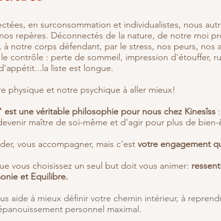
ctées, en surconsommation et individualistes, nous autr
nos repères. Déconnectés de la nature, de notre moi p
, à notre corps défendant, par le stress, nos peurs, nos 
le contrôle : perte de sommeil, impression d'étouffer, r
'appétit...la liste est longue.
e physique et notre psychique à aller mieux!
est une véritable philosophie pour nous chez Kinesîss
:
venir maître de soi-même et d'agir pour plus de bien-ê
der, vous accompagner, mais c'est
votre engagement qui
ue vous choisissez un seul but doit vous animer:
ressenti
ie et Equilibre.
s aide à mieux définir votre chemin inté
rieur, à repren
n épanouissement personnel maximal.