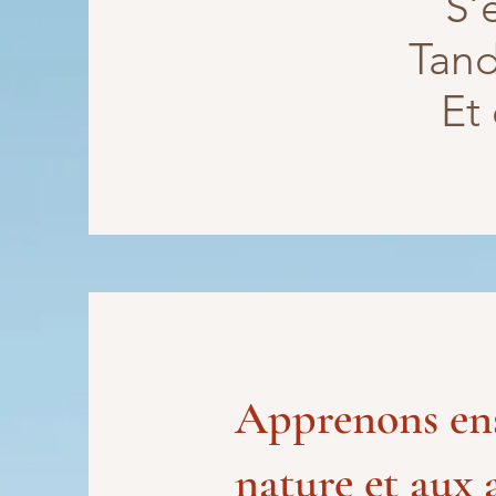
S’
Tand
Et
Apprenons ens
nature et aux 