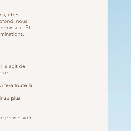
es, êtres
rofond, nous
angoisses...
Et
uminations,
 il s'agit de
tre.
 fera toute la
r au plus
dre possession