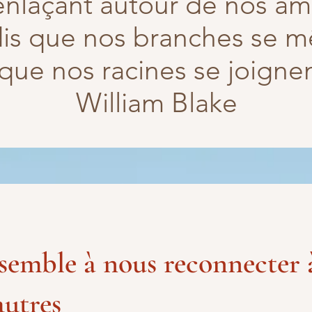
enlaçant autour de nos âm
is que nos branches se m
 que nos racines se joigne
William Blake
emble à nous reconnecter à
autres